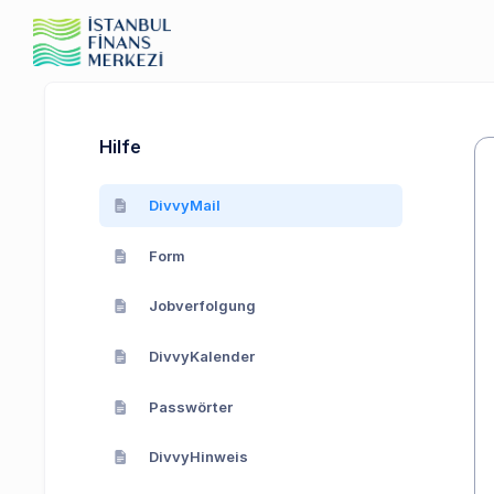
Hilfe
DivvyMail
Form
Jobverfolgung
DivvyKalender
Passwörter
DivvyHinweis