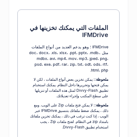
الملفات التي يمكنك تخزينها في
IFMDrive
IFMDrive ؛ وهو يدعم العديد من أنواع الملفات
مثل .doc، docx، .xls، xlsx، .ppt، pptx، .mdb،
mdbx، avi، mp4، mov، mp3، jped، png،
psd، exe، pdf، rar، zip، txt، odt، ods، rtf،
html، php.
ملحوظة::
يمكن تخزين بعض أنواع الملفات ، لكن لا
يمكن فتحها وتحريرها داخل النظام. يمكنك استخدام
تطبيق Divvy-Flash لمثل هذه الملفات أو تنزيلها
على سطح المكتب وإجراء تعديلاتك.
ملحوظة::
لا يمكن فتح ملفات Zip على الويب. ومع
ذلك ، يمكنك ضغط ملفاتك بتنسيق IFMDrive عبر
الويب ، إذا كنت ترغب في ذلك ، يمكنك تخزين ملفاتك
بامتداد zip في النظام. لفتح ملفات Zip ، يجب
استخدام تطبيق Divvy-Flash.